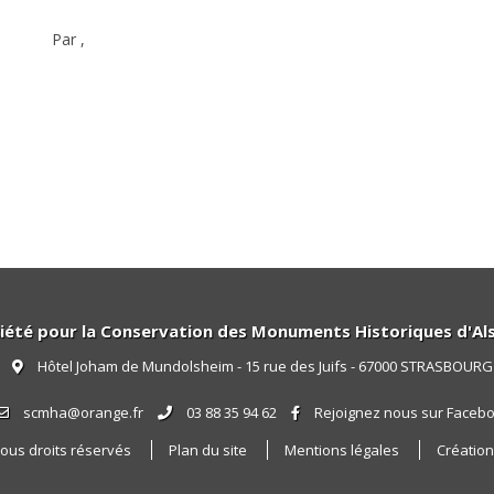
Par
,
iété pour la Conservation des Monuments Historiques d'Al
Hôtel Joham de Mundolsheim - 15 rue des Juifs - 67000 STRASBOURG
scmha@orange.fr
03 88 35 94 62
Rejoignez nous sur Faceb
tous droits réservés
Plan du site
Mentions légales
Créatio