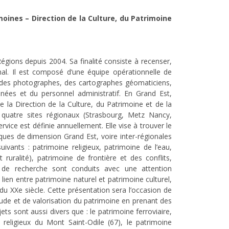
oines – Direction de la Culture, du Patrimoine
égions depuis 2004. Sa finalité consiste à recenser,
nal. Il est composé d’une équipe opérationnelle de
, des photographes, des cartographes géomaticiens,
ées et du personnel administratif. En Grand Est,
de la Direction de la Culture, du Patrimoine et de la
s quatre sites régionaux (Strasbourg, Metz Nancy,
ice est définie annuellement. Elle vise à trouver le
iques de dimension Grand Est, voire inter-régionales
vants : patrimoine religieux, patrimoine de l’eau,
 ruralité), patrimoine de frontière et des conflits,
s de recherche sont conduits avec une attention
 lien entre patrimoine naturel et patrimoine culturel,
 du XXe siècle. Cette présentation sera l’occasion de
étude et de valorisation du patrimoine en prenant des
s sont aussi divers que : le patrimoine ferroviaire,
 religieux du Mont Saint-Odile (67), le patrimoine