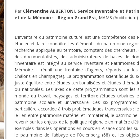
Par
Clémentine ALBERTONI, Service Inventaire et Patrim
et de la Mémoire – Région Grand Est
, MAMS (Auditorium)
L’Inventaire du patrimoine culturel est une compétence des R
étudier et faire connaître les éléments du patrimoine régio
recherche appliquée au territoire, comptant des chercheurs
des documentalistes, des administrateurs de bases de donn
l’Inventaire est intégré au service Inventaire et Patrimoines 
Mémoire. Il réunit une trentaine d’agents, répartis sur le
Châlons en Champagne). La programmation scientifique du serv
juste équilibre entre études territorialisées et études thémat
ou nationales. Les axes de cette programmation sont les sui
monde du travail, paysages et territoire (études urbaines et
patrimoine scolaire et universitaire. Ces six programme
particulière accordée à trois problématiques transversales : le
le lien entre patrimoine matériel et immatériel, le patrimoine
revenir sur les enjeux de la politique régionale en matière d’
exemples dans les opérations en cours en Alsace dont les sujet
le patrimoine de l’abbaye de l’Oelenberg (68) et les objets