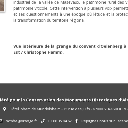
industriel de la vallée de Masevaux, le patrimoine rural des 
patrimoine viticole. Cette intervention à plusieurs voix perme
et ses questionnements à une époque où l’étude et la protect
la transformation du territoire régional.
Vue intérieure de la grange du couvent d’Oelenberg à
Est / Christophe Hamm).
iété pour la Conservation des Monuments Historiques d'Al
Hôtel Joham de Mundolsheim - 15 rue des Juifs - 67000 STRASBOURG
scmha@orange.fr
03 88 35 94 62
Rejoignez nous sur Faceb