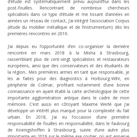
d’étude est systématiquement prévu aujourd’hui dans les
post-fouilles. Rencontrant de nombreux chercheurs
spécialisés dans ce type d’étude et me tissant d’années en
années un réseau de contact, j’ai intégré l’association Corpus
(étude du mobilier métallique et de l’instrumentum) dès les
premières rencontres en 2010.
J’ai depuis eu l’opportunité d’en co-organiser la dernière
rencontre en mars 2018 à la Misha à Strasbourg,
rassemblant plus de cent-vingt spécialistes et restaurateurs
européens, ainsi que des conservateurs et des étudiants de
la région.. Mes premières armes en tant que responsable, je
les ai faites pour des diagnostics à Horbourg-Wihr, en
périphérie de Colmar, profitant notamment d’une bonne
connaissance en ayant établi la carte archéologique de cette
importante agglomération antique dans le cadre de mon
mémoire. C’est aussi en côtoyant Maxime Werlé que j’ai
développé un intérêt plus marqué pour la complexité du fait
urbain. En 2018, j’ai eu l’occasion d’une première
responsabilité de fouilles en responsabilité, dans le faubourg
de Koenigshoffen à Strasbourg, suivie d’une autre plus
importante en 2019 sur le même axe routier, où est apparue