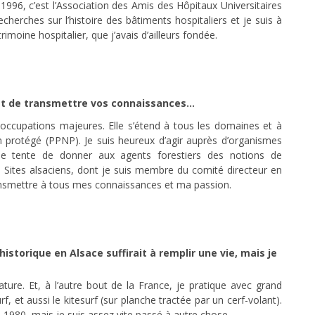
996, c’est l’Association des Amis des Hôpitaux Universitaires
herches sur l’histoire des bâtiments hospitaliers et je suis à
imoine hospitalier, que j’avais d’ailleurs fondée.
 et de transmettre vos connaissances…
occupations majeures. Elle s’étend à tous les domaines et à
n protégé (PPNP). Je suis heureux d’agir auprès d’organismes
je tente de donner aux agents forestiers des notions de
 Sites alsaciens, dont je suis membre du comité directeur en
ransmettre à tous mes connaissances et ma passion.
istorique en Alsace suffirait à remplir une vie, mais je
nature. Et, à l’autre bout de la France, je pratique avec grand
f, et aussi le kitesurf (sur planche tractée par un cerf-volant).
-1980, mais je suis assez vite passé à autre chose.