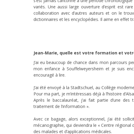
s’est jamais cantonné à une période chronologique ou 
variés. Une aussi large ouverture d’esprit est ra
collaboration avec d’autres auteurs et on le trou
dictionnaires et les encyclopédies. Il aime en effet tr
Jean-Marie, quelle est votre formation et vot
J’ai eu beaucoup de chance dans mon parcours pers
mon enfance à Souffelweyersheim et je suis en
encouragé à lire.
J’ai été envoyé à la Stadtschuel, au Collège modern
Pour ma part, je m’intéressais déjà à l’histoire d’Alsa
Après le baccalauréat, j’ai fait partie d’une de
traitement de l’information ».
Avec ce bagage, alors exceptionnel, j’ai été sollic
mécanographie, qui deviendra le « Centre régional d’
des malades et d’applications médicales.