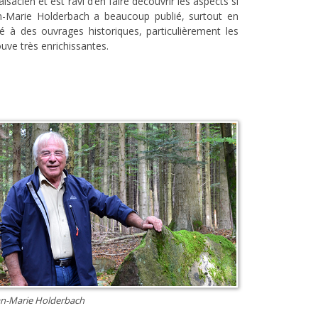
sacien et est ravi d’en faire découvrir les aspects si
ean-Marie Holderbach a beaucoup publié, surtout en
é à des ouvrages historiques, particulièrement les
rouve très enrichissantes.
an-Marie Holderbach