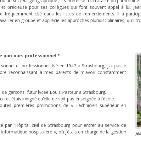
un secteur géographique ; il s’intéresse à la totalité du patrimoine al
re et précieuse pour ses collègues qui font souvent appel à lui. J
ve fréquemment cité dans les listes de remerciements. Il a particip
availler en groupe et apprécie les approches pluridisciplinaires, qu’il t
re parcours professionnel ?
onnel et professionnel. Né en 1947 à Strasbourg, j’ai passé
core reconnaissant à mes parents de m’avoir constamment
e de garçons, futur lycée Louis Pasteur à Strasbourg.
ce et étais indigné qu’elle ne soit pas enseignée à l’école.
s toutes premières promotions de « Technicien supérieur en
ité par l’Hôpital civil de Strasbourg pour entrer au service de
informatique hospitalière », où j’étais en charge de la gestion
Je