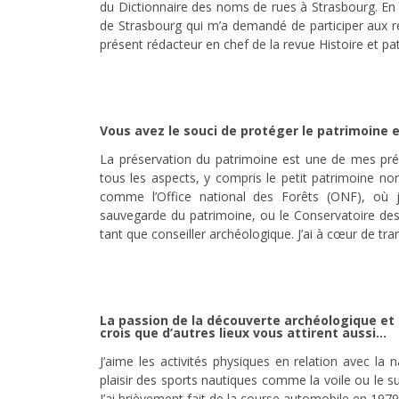
du Dictionnaire des noms de rues à Strasbourg. En 1
de Strasbourg qui m’a demandé de participer aux rec
présent rédacteur en chef de la revue Histoire et patr
Vous avez le souci de protéger le patrimoine
La préservation du patrimoine est une de mes pré
tous les aspects, y compris le petit patrimoine no
comme l’Office national des Forêts (ONF), où 
sauvegarde du patrimoine, ou le Conservatoire des
tant que conseiller archéologique. J’ai à cœur de t
La passion de la découverte archéologique et h
crois que d’autres lieux vous attirent aussi…
J’aime les activités physiques en relation avec la 
plaisir des sports nautiques comme la voile ou le sur
J’ai brièvement fait de la course automobile en 1979