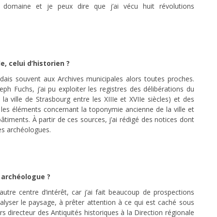
domaine et je peux dire que j’ai vécu huit révolutions
 celui d’historien ?
ndais souvent aux Archives municipales alors toutes proches.
eph Fuchs, j’ai pu exploiter les registres des délibérations du
la ville de Strasbourg entre les XIIIe et XVIIe siècles) et des
is les éléments concernant la toponymie ancienne de la ville et
bâtiments. À partir de ces sources, j’ai rédigé des notices dont
les archéologues.
 archéologue ?
re centre d’intérêt, car j’ai fait beaucoup de prospections
analyser le paysage, à prêter attention à ce qui est caché sous
rs directeur des Antiquités historiques à la Direction régionale