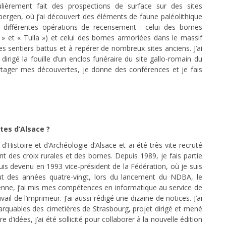
égulièrement fait des prospections de surface sur des sites
bergen, où j’ai découvert des éléments de faune paléolithique
 à différentes opérations de recensement : celui des bornes
 » et « Tulla ») et celui des bornes armoriées dans le massif
 sentiers battus et à repérer de nombreux sites anciens. J’ai
 dirigé la fouille d’un enclos funéraire du site gallo-romain du
ager mes découvertes, je donne des conférences et je fais
tes d’Alsace ?
d’Histoire et d’Archéologie d’Alsace et ai été très vite recruté
des croix rurales et des bornes. Depuis 1989, je fais partie
is devenu en 1993 vice-président de la Fédération, où je suis
but des années quatre-vingt, lors du lancement du NDBA, le
nne, j’ai mis mes compétences en informatique au service de
ail de l’imprimeur. J’ai aussi rédigé une dizaine de notices. J’ai
marquables des cimetières de Strasbourg, projet dirigé et mené
d’idées, j’ai été sollicité pour collaborer à la nouvelle édition