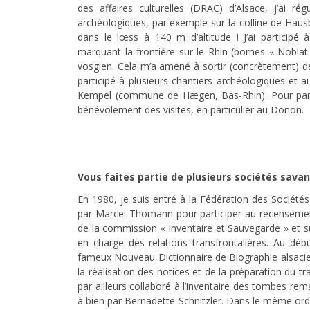
des affaires culturelles (DRAC) d’Alsace, j’ai r
archéologiques, par exemple sur la colline de Haus
dans le lœss à 140 m d’altitude ! J’ai participé
marquant la frontière sur le Rhin (bornes « Noblat
vosgien. Cela m’a amené à sortir (concrètement) des
participé à plusieurs chantiers archéologiques et ai
Kempel (commune de Hægen, Bas-Rhin). Pour part
bénévolement des visites, en particulier au Donon.
Vous faites partie de plusieurs sociétés savan
En 1980, je suis entré à la Fédération des Sociétés 
par Marcel Thomann pour participer au recensement 
de la commission « Inventaire et Sauvegarde » et su
en charge des relations transfrontalières. Au dé
fameux Nouveau Dictionnaire de Biographie alsacie
la réalisation des notices et de la préparation du trav
par ailleurs collaboré à l’inventaire des tombes re
à bien par Bernadette Schnitzler. Dans le même ordre 